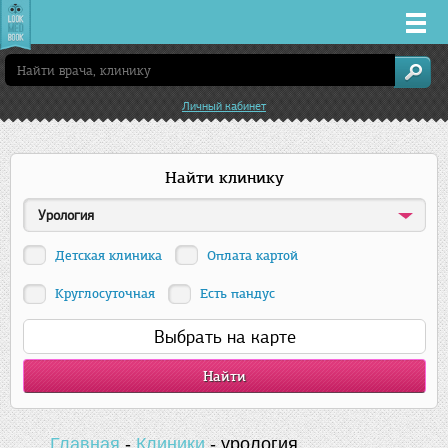
Врачи
Личный кабинет
Клиники
Найти клинику
Заболевания
Урология
Лекарства
Детская клиника
Оплата картой
Акции
Круглосуточная
Есть пандус
Выбрать на карте
Услуги
Уфа
Главная
-
Клиники
-
урология